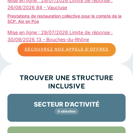
Mise en ligne :
29/07/2026
Limite de réponse :
26/08/2026
84 - Vaucluse
Prestations de restauration collective pour le compte de la
SCP. Aix en Pce
Mise en ligne :
29/07/2026
Limite de réponse :
30/09/2026
13 - Bouches-du-Rhône
DÉCOUVREZ NOS APPELS D’OFFRES
TROUVER UNE STRUCTURE
INCLUSIVE
SECTEUR D’ACTIVITÉ
0 sélection