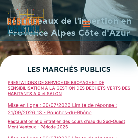
Les réseaux de l'insertion en
Provence Alpes Côte d'Azur
LES MARCHÉS PUBLICS
PRESTATIONS DE SERVICE DE BROYAGE ET DE
SENSIBILISATION A LA GESTION DES DECHETS VERTS DES
HABITANTS AIX et SALON
Mise en ligne :
30/07/2026
Limite de réponse :
21/09/2026
13 - Bouches-du-Rhône
Restauration et d'Entretien des cours d'eau du Sud-Ouest
Mont Ventoux - Période 2026