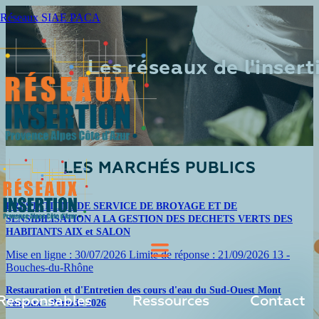
Réseaux SIAE PACA
Les réseaux de l'inser
LES MARCHÉS PUBLICS
PRESTATIONS DE SERVICE DE BROYAGE ET DE
SENSIBILISATION A LA GESTION DES DECHETS VERTS DES
HABITANTS AIX et SALON
Mise en ligne :
30/07/2026
Limite de réponse :
21/09/2026
13 -
Bouches-du-Rhône
Restauration et d'Entretien des cours d'eau du Sud-Ouest Mont
Responsables
Ressources
Contact
Ventoux - Période 2026