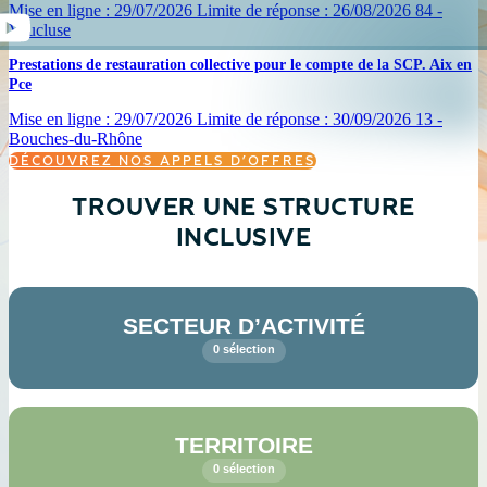
Mise en ligne :
29/07/2026
Limite de réponse :
26/08/2026
84 -
Vaucluse
Prestations de restauration collective pour le compte de la SCP. Aix en
Pce
Mise en ligne :
29/07/2026
Limite de réponse :
30/09/2026
13 -
Bouches-du-Rhône
DÉCOUVREZ NOS APPELS D’OFFRES
TROUVER UNE STRUCTURE
INCLUSIVE
SECTEUR D’ACTIVITÉ
0 sélection
TERRITOIRE
0 sélection